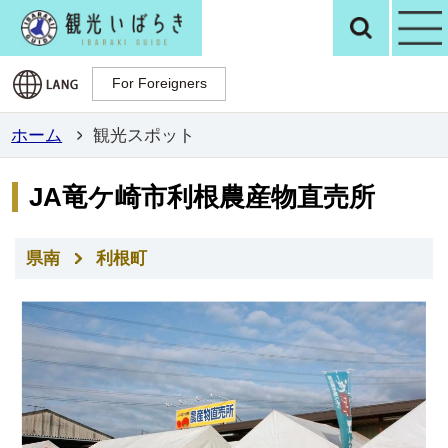
観光いばらき公
検
For Foreigners
For Foreigners
ホーム
観光スポット
JA竜ケ崎市利根農産物直売所
県南
利根町