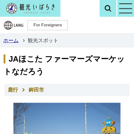
観光いばらき公
検
For Foreigners
For Foreigners
ホーム
観光スポット
JAほこた ファーマーズマーケッ
トなだろう
鹿行
鉾田市