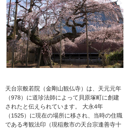
天台宗般若院（金剛山観仏寺）は、天元元年
（978）に道珍法師によって貝原塚町に創建
されたと伝えられています。 大永4年
（1525）に現在の場所に移され、当時の住職
である考観法印（現稲敷市の天台宗逢善寺十