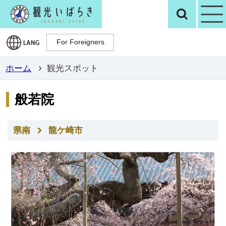
観光いばらき公
検
For Foreigners
For Foreigners
ホーム
観光スポット
般若院
県南
龍ケ崎市