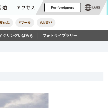
ージ
イベント
グルメ・みやげ
宿泊
アクセス
For foreigners
#夏休み
#プール
#水遊び
イクリングいばらき
フォトライブラリー