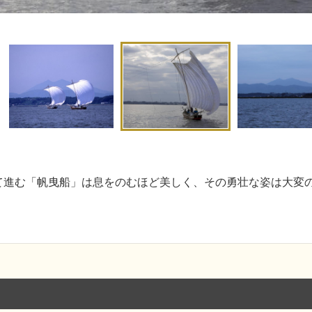
て進む「帆曳船」は息をのむほど美しく、その勇壮な姿は大変