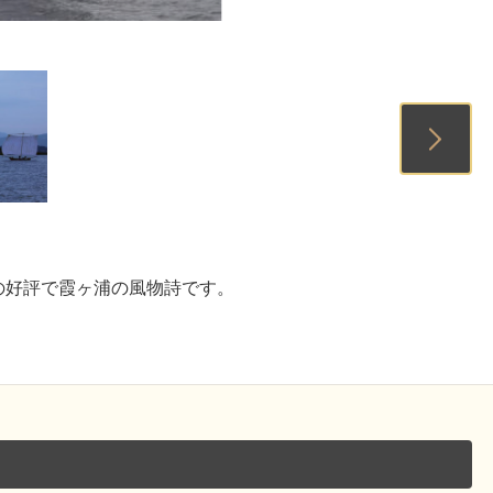
1
2
3
の好評で霞ヶ浦の風物詩です。