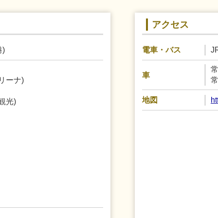
アクセス
)
J
電車・バス
常
車
リーナ)
常
h
地図
観光)