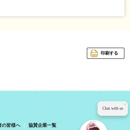
印刷する
観光いば
×
Chat with us
者の皆様へ
協賛企業一覧