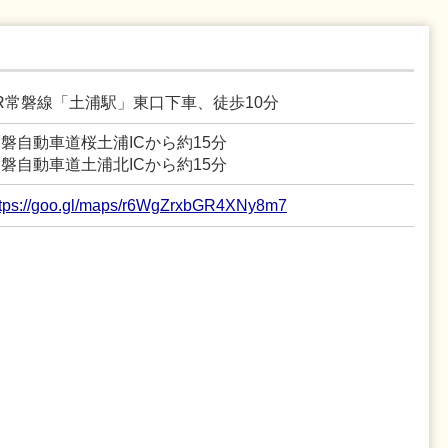
R常磐線「土浦駅」東口下車、徒歩10分
磐自動車道桜土浦ICから約15分
磐自動車道土浦北ICから約15分
ttps://goo.gl/maps/r6WgZrxbGR4XNy8m7