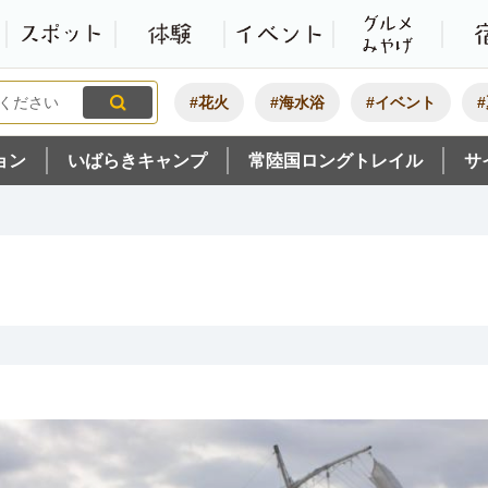
観光いばらき公式ホームペ
特集・オススメ
モデルコース
スポット
体験
#花火
#海水浴
#イベント
ョン
いばらきキャンプ
常陸国ロングトレイル
サ