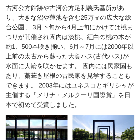
古河公方館跡や古河公方足利義氏墓所があ
り、大きな沼や蓮池を含む25万㎡の広大な総
合公園。 3月下旬から4月上旬にかけては桃ま
つりが開催され園内は淡桃、紅白の桃の木が
約1、500本咲き揃い、6月～7月には2000年以
上前の太古から蘇った大賀ハス(古代ハス)が
水面に大輪を咲かせます。 園内には民家園も
あり、藁葺き屋根の古民家を見学することも
できます。 2003年にはユネスコとギリシャが
主催する「メリナ・メルクーリ国際賞」を日
本で初めて受賞しました。