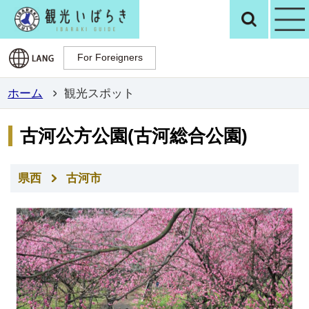
観光いばらき公
検
For Foreigners
For Foreigners
ホーム
観光スポット
古河公方公園(古河総合公園)
県西
古河市