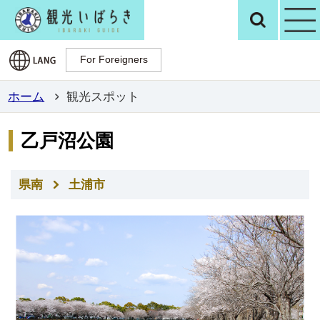
観光いばらき公
検
For Foreigners
For Foreigners
ホーム
観光スポット
乙戸沼公園
県南
土浦市