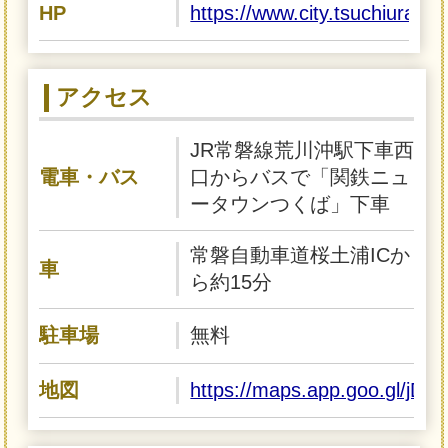
HP
https://www.city.tsuchiura.l
アクセス
JR常磐線荒川沖駅下車西
電車・バス
口からバスで「関鉄ニュ
ータウンつくば」下車
常磐自動車道桜土浦ICか
車
ら約15分
駐車場
無料
地図
https://maps.app.goo.gl/j