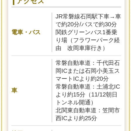
アクセス
JR常磐線石岡駅下車→車
で約20分/バスで約30分
電車・バス
関鉄グリーンバス1番乗
り場（フラワーパーク経
由 改岡車庫行き）
常磐自動車道：千代田石
岡ICまたは石岡小美玉ス
マートICより約20分
常磐自動車道：土浦北IC
車
より約15分（11/12朝日
トンネル開通）
北関東自動車道：笠間市
西ICより約25分