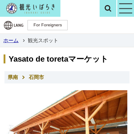
観光いばらき公
検
For Foreigners
For Foreigners
ホーム
観光スポット
Yasato de toretaマーケット
県南
石岡市