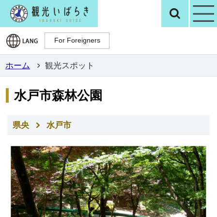
観光いばらき公
検
For Foreigners
For Foreigners
ホーム
観光スポット
水戸市森林公園
県央
水戸市