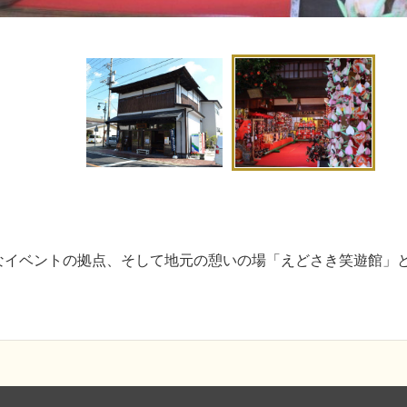
なイベントの拠点、そして地元の憩いの場「えどさき笑遊館」