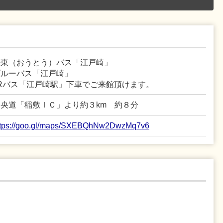
桜東（おうとう）バス「江戸崎」
ブルーバス「江戸崎」
JRバス「江戸崎駅」下車でご来館頂けます。
圏央道「稲敷ＩＣ」より約３km 約８分
ttps://goo.gl/maps/SXEBQhNw2DwzMq7v6