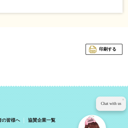
印刷する
観光いば
×
Chat with us
者の皆様へ
協賛企業一覧