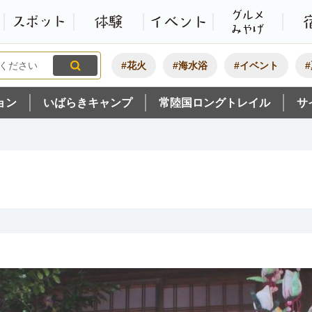
観光いばらき公式ホームペ
特集・オススメ
モデルコース
スポット
体験
#花火
#海水浴
#イベント
ョン
いばらきキャンプ
常陸国ロングトレイル
サ