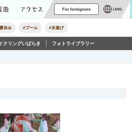
ージ
イベント
グルメ・みやげ
宿泊
アクセス
For foreigners
#夏休み
#プール
#水遊び
イクリングいばらき
フォトライブラリー