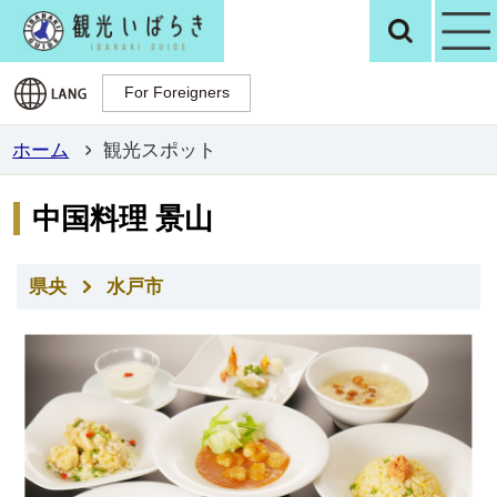
観光いばらき公
検
For Foreigners
For Foreigners
ホーム
観光スポット
中国料理 景山
県央
水戸市