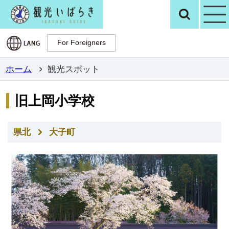
観光いばらき公
検
For Foreigners
For Foreigners
ホーム
観光スポット
旧上岡小学校
県北
大子町