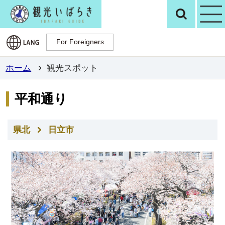
観光いばらき公
検
For Foreigners
For Foreigners
ホーム
観光スポット
平和通り
県北
日立市