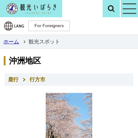
観光いばらき公
検
For Foreigners
For Foreigners
ホーム
観光スポット
沖洲地区
鹿行
行方市