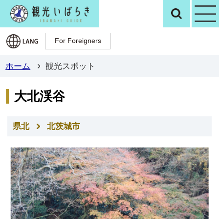
観光いばらき公
検
For Foreigners
For Foreigners
ホーム
観光スポット
大北渓谷
県北
北茨城市