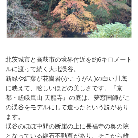
北茨城市と高萩市の境界付近を約6キロメート
ルに渡って続く大北渓谷。
新緑や紅葉が花崗岩(かこうがん)の白い川底
に映えて、眩しいほどの美しさです。『京
都・嵯峨嵐山 天龍寺』の庭は、夢窓国師がこ
の渓谷をモデルにして造ったという説があり
ます。
渓谷のほぼ中間の断崖の上に長福寺の奥の院
となっている継石不動尊があり、そこから雄