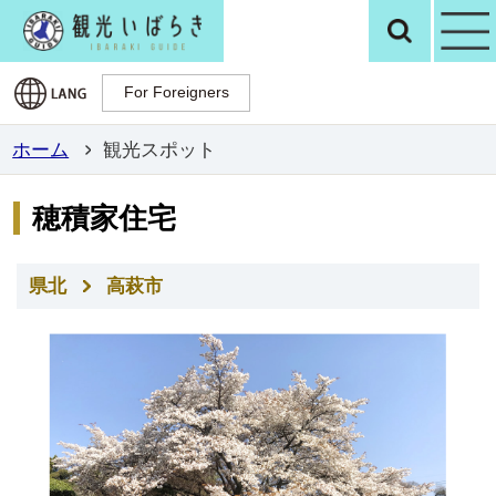
観光いばらき公
検
For Foreigners
For Foreigners
ホーム
観光スポット
穂積家住宅
県北
高萩市