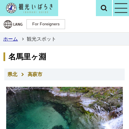
観光いばらき公
検
For Foreigners
For Foreigners
ホーム
観光スポット
名馬里ヶ淵
県北
高萩市