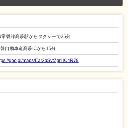
R常磐線高萩駅からタクシーで25分
磐自動車道高萩ICから15分
ttps://goo.gl/maps/Ear2qSvtZgrHC4R79