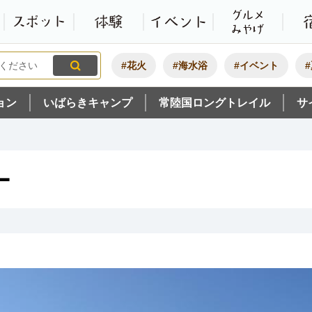
観光いばらき公式ホームペ
特集・オススメ
モデルコース
スポット
体験
#花火
#海水浴
#イベント
ョン
いばらきキャンプ
常陸国ロングトレイル
サ
ー