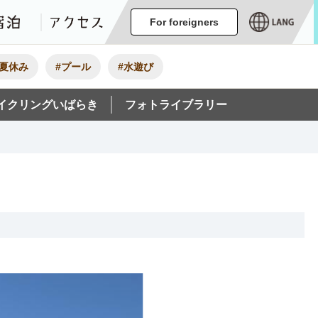
ージ
イベント
グルメ・みやげ
宿泊
アクセス
For foreigners
#夏休み
#プール
#水遊び
イクリングいばらき
フォトライブラリー