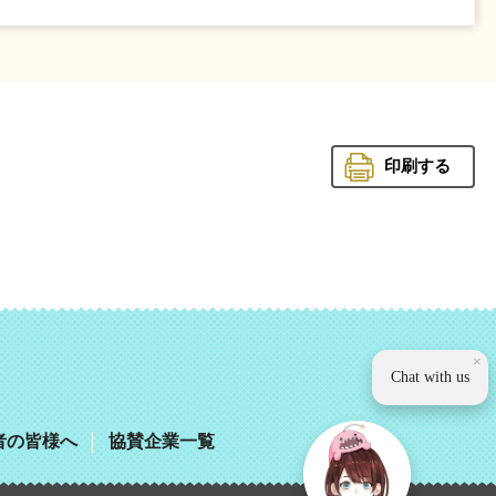
印刷する
観光いば
×
Chat with us
者の皆様へ
協賛企業一覧