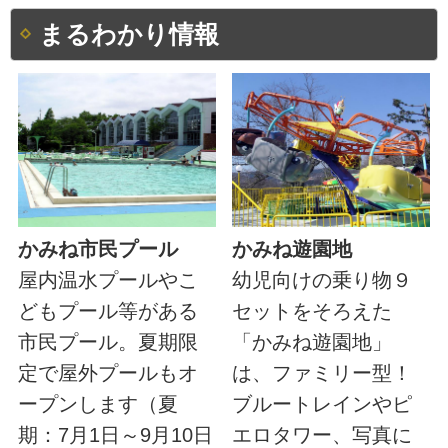
まるわかり情報
かみね市民プール
かみね遊園地
屋内温水プールやこ
幼児向けの乗り物９
どもプール等がある
セットをそろえた
市民プール。夏期限
「かみね遊園地」
定で屋外プールもオ
は、ファミリー型！
ープンします（夏
ブルートレインやピ
期：7月1日～9月10日
エロタワー、写真に