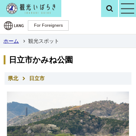
観光いばらき公
検
For Foreigners
For Foreigners
ホーム
観光スポット
日立市かみね公園
県北
日立市