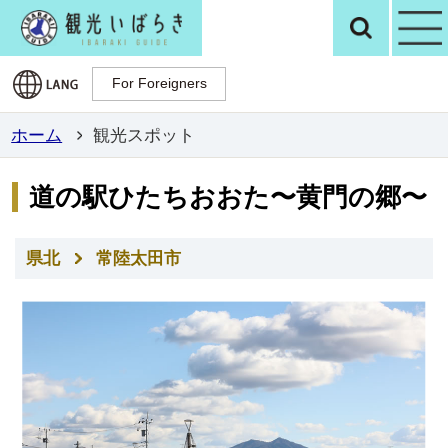
観光いばらき公
検
For Foreigners
For Foreigners
ホーム
観光スポット
道の駅ひたちおおた〜黄門の郷〜
県北
常陸太田市