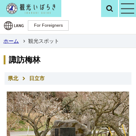
観光いばらき公
検
For Foreigners
For Foreigners
ホーム
観光スポット
諏訪梅林
県北
日立市