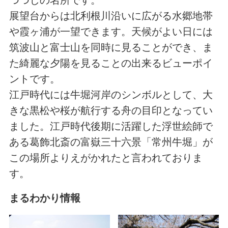
つつじの名所です。
展望台からは北利根川沿いに広がる水郷地帯
や霞ヶ浦が一望できます。天候がよい日には
筑波山と富士山を同時に見ることができ、ま
た綺麗な夕陽を見ることの出来るビューポイ
ントです。
江戸時代には牛堀河岸のシンボルとして、大
きな黒松や桜が航行する舟の目印となってい
ました。江戸時代後期に活躍した浮世絵師で
ある葛飾北斎の富嶽三十六景「常州牛堀」が
この場所よりえがかれたと言われておりま
す。
まるわかり情報