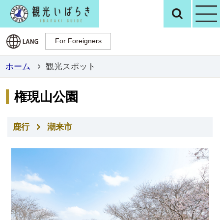
観光いばらき公
検
For Foreigners
For Foreigners
ホーム
観光スポット
権現山公園
鹿行
潮来市