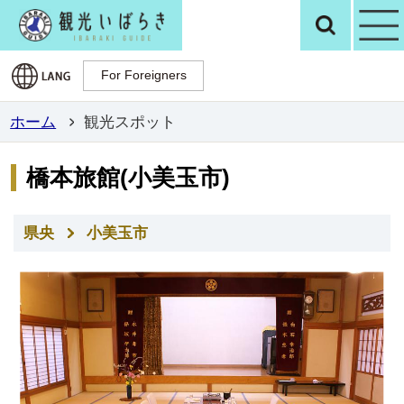
観光いばらき公
検
For Foreigners
For Foreigners
ホーム
観光スポット
橋本旅館(小美玉市)
県央
小美玉市