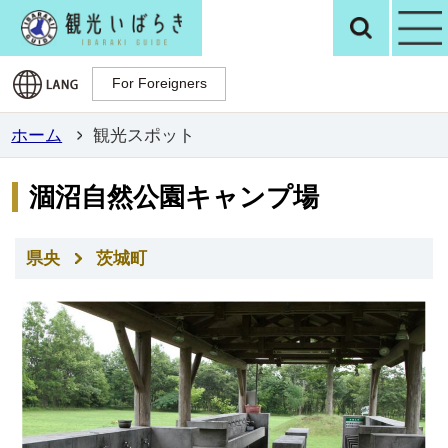
観光いばらき公
検
For Foreigners
For Foreigners
ホーム
観光スポット
涸沼自然公園キャンプ場
県央
茨城町