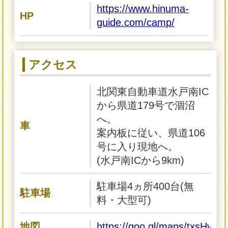
https://www.hinuma-
HP
guide.com/camp/
アクセス
北関東自動車道水戸南IC
から県道179号で涸沼
へ。
車
案内板に従い、県道106
号に入り現地へ。
(水戸南ICから9km)
駐車場4ヵ所400台(無
駐車場
料・大型可)
地図
https://goo.gl/maps/txsHv