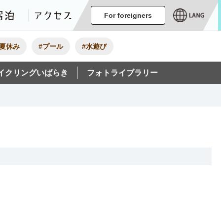
ージ
イベント
グルメ・みやげ
宿泊
アクセス
For foreigners
#夏休み
#プール
#水遊び
イクリングいばらき
フォトライブラリー