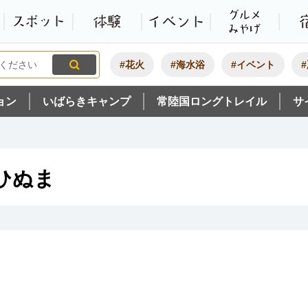
観光いばらき公式ホームペ
特集・オススメ
モデルコース
スポット
体験
#花火
#海水浴
#イベント
ョン
いばらきキャンプ
常陸国ロングトレイル
サ
ひぬま