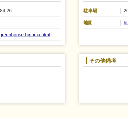
4-26
2
駐車場
h
地図
op/greenhouse-hinuma.html
その他備考