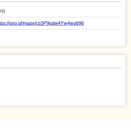
0台
ttps://goo.gl/maps/cp3P9pdw4Yw4wg696