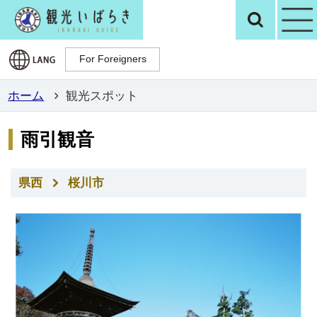
観光いばらき公
検
For Foreigners
For Foreigners
ホーム
観光スポット
雨引観音
県西
桜川市