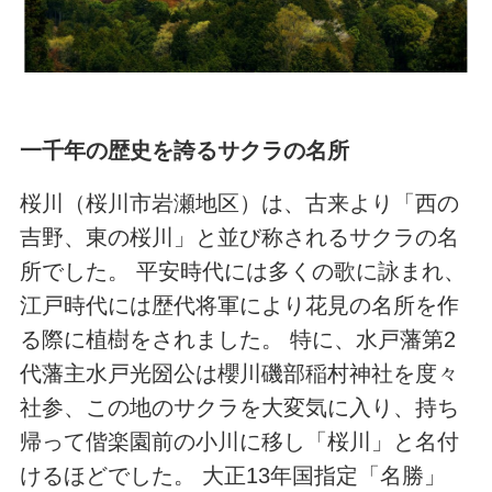
一千年の歴史を誇るサクラの名所
桜川（桜川市岩瀬地区）は、古来より「西の
吉野、東の桜川」と並び称されるサクラの名
所でした。 平安時代には多くの歌に詠まれ、
江戸時代には歴代将軍により花見の名所を作
る際に植樹をされました。 特に、水戸藩第2
代藩主水戸光圀公は櫻川磯部稲村神社を度々
社参、この地のサクラを大変気に入り、持ち
帰って偕楽園前の小川に移し「桜川」と名付
けるほどでした。 大正13年国指定「名勝」