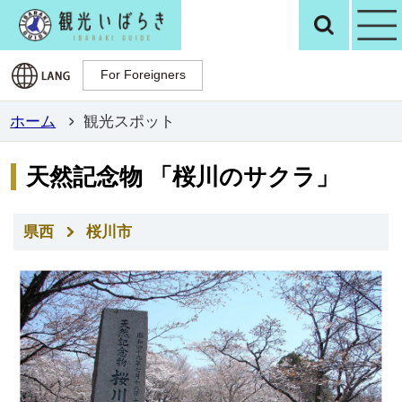
観光いばらき公
検
For Foreigners
For Foreigners
ホーム
観光スポット
天然記念物 「桜川のサクラ」
県西
桜川市