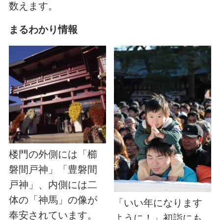
数えます。
まるわかり情報
楼門の外側には「櫛
磐間戸神」「豊磐間
戸神」、内側には二
体の「神馬」の像が
「いい年になります
奉安されています。
ように！」初詣にも