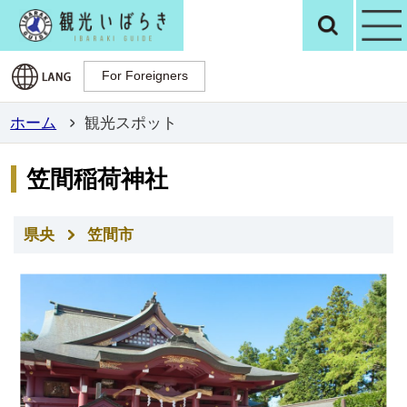
観光いばらき公
検
For Foreigners
For Foreigners
ホーム
観光スポット
笠間稲荷神社
県央
笠間市