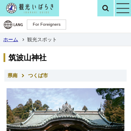
観光いばらき公
検
For Foreigners
For Foreigners
ホーム
観光スポット
筑波山神社
県南
つくば市