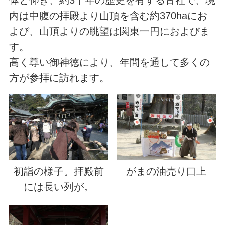
体と仰ぎ、約3千年の歴史を有する古社で、境
内は中腹の拝殿より山頂を含む約370haにお
よび、山頂よりの眺望は関東一円におよびま
す。
高く尊い御神徳により、年間を通して多くの
方が参拝に訪れます。
初詣の様子。拝殿前
がまの油売り口上
には長い列が。