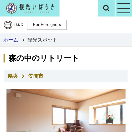
観光いばらき公
検
For Foreigners
For Foreigners
ホーム
観光スポット
森の中のリトリート
県央
笠間市