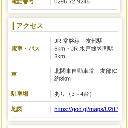
電話番号
0296-72-9245
アクセス
JR 常磐線 友部駅
電車・バス
6km・JR 水戸線笠間駅
3km
北関東自動車道 友部IC
車
約3km
駐車場
あり（3～4台）
地図
https://goo.gl/maps/U2tLY