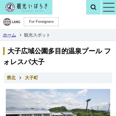
観光いばらき公
検
For Foreigners
For Foreigners
ホーム
観光スポット
大子広域公園多目的温泉プール フ
ォレスパ大子
県北
大子町