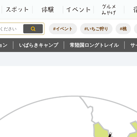
観光いばらき公式ホームペ
特集・オススメ
モデルコース
スポット
体験
#イベント
#いちご狩り
#桃
ョン
いばらきキャンプ
常陸国ロングトレイル
サ