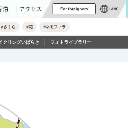
ージ
イベント
グルメ・みやげ
宿泊
アクセス
For foreigners
#さくら
#花
#ネモフィラ
イクリングいばらき
フォトライブラリー