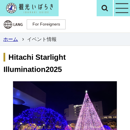
観光いばらき公
検
For Foreigners
For Foreigners
ホーム
イベント情報
Hitachi Starlight
Illumination2025