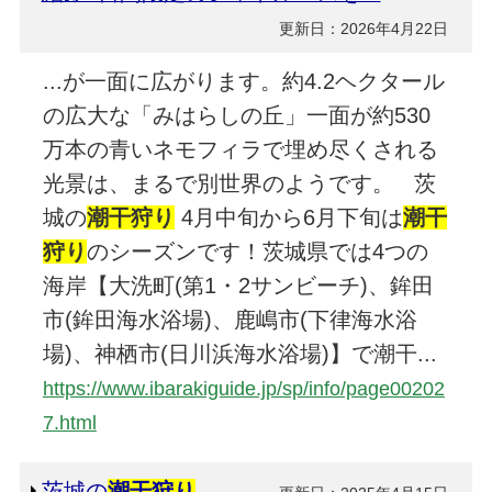
更新日：2026年4月22日
...が一面に広がります。約4.2ヘクタール
の広大な「みはらしの丘」一面が約530
万本の青いネモフィラで埋め尽くされる
光景は、まるで別世界のようです。 茨
城の
潮干狩
り
4月中旬から6月下旬は
潮干
狩
り
のシーズンです！茨城県では4つの
海岸【大洗町(第1・2サンビーチ)、鉾田
市(鉾田海水浴場)、鹿嶋市(下律海水浴
場)、神栖市(日川浜海水浴場)】で潮干...
https://www.ibarakiguide.jp/sp/info/page00202
7.html
茨城の
潮干狩
り