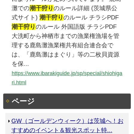
灘での
潮干狩
り
のルール詳細 (茨城県公
式サイト)
潮干狩
り
のルール チラシPDF
潮干狩
り
のルール 外国語版 チラシPDF
大洗町から神栖市までの漁業権漁場を管
理する鹿島灘漁業権共有組合連合会で
は、「鹿島灘はまぐり」等の二枚貝資源
を保...
https://www.ibarakiguide.jp/sp/special/shiohiga
ri.html
ページ
GW（ゴールデンウィーク）は茨城へ！お
すすめのイベント＆観光スポット特...