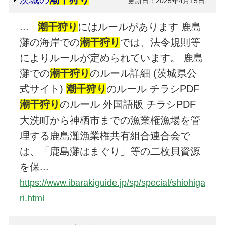
更新日：2025年4月15日
...
潮干狩
り
にはルールがあります 鹿島
灘の海岸での
潮干狩
り
では、法令規則等
によりルールが定められています。 鹿島
灘での
潮干狩
り
のルール詳細 (茨城県公
式サイト)
潮干狩
り
のルール チラシPDF
潮干狩
り
のルール 外国語版 チラシPDF
大洗町から神栖市までの漁業権漁場を管
理する鹿島灘漁業権共有組合連合会で
は、「鹿島灘はまぐり」等の二枚貝資源
を保...
https://www.ibarakiguide.jp/sp/special/shiohiga
ri.html