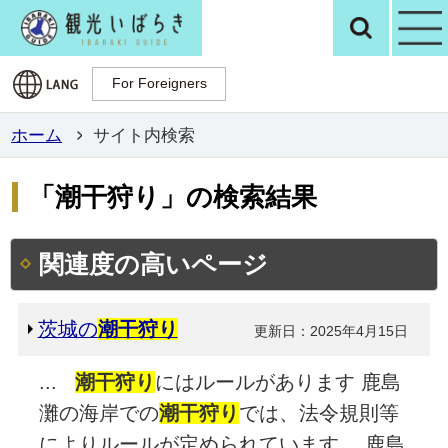
観光いばらき公
検
For Foreigners
For Foreigners
ホーム
サイト内検索
「潮干狩り」の検索結果
関連度の高いページ
茨城の
潮干狩
り
更新日：2025年4月15日
...
潮干狩
り
にはルールがあります 鹿島
灘の海岸での
潮干狩
り
では、法令規則等
によりルールが定められています。 鹿島