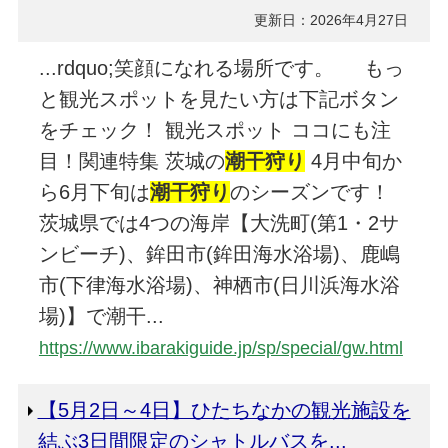
更新日：2026年4月27日
...rdquo;笑顔になれる場所です。 もっ
と観光スポットを見たい方は下記ボタン
をチェック！ 観光スポット ココにも注
目！関連特集 茨城の
潮干狩
り
4月中旬か
ら6月下旬は
潮干狩
り
のシーズンです！
茨城県では4つの海岸【大洗町(第1・2サ
ンビーチ)、鉾田市(鉾田海水浴場)、鹿嶋
市(下律海水浴場)、神栖市(日川浜海水浴
場)】で潮干...
https://www.ibarakiguide.jp/sp/special/gw.html
【5月2日～4日】ひたちなかの観光施設を
結ぶ3日間限定のシャトルバスを...