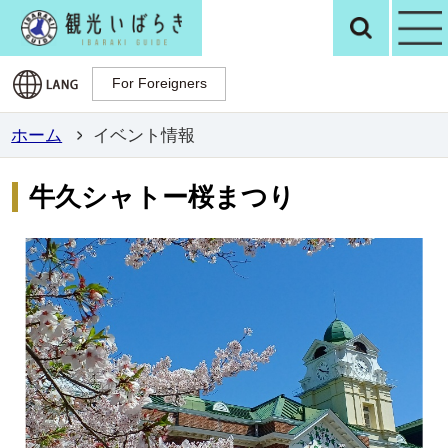
観光いばらき公
検
For Foreigners
For Foreigners
ホーム
イベント情報
牛久シャトー桜まつり