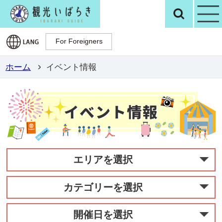
観光いばらき公
検
For Foreigners
For Foreigners
ホーム
イベント情報
エリアを選択
カテゴリーを選択
開催日を選択