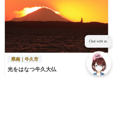
×
Chat with us
県南｜牛久市
光をはなつ牛久大仏