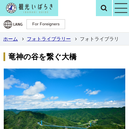
観光いばらき公
検
For Foreigners
For Foreigners
ホーム
フォトライブラリー
フォトライブラリ
竜神の谷を繋ぐ大橋