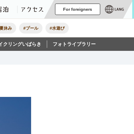
ージ
イベント
グルメ・みやげ
宿泊
アクセス
For foreigners
#夏休み
#プール
#水遊び
イクリングいばらき
フォトライブラリー