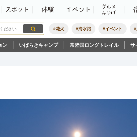
観光いばらき公式ホームペ
特集・オススメ
モデルコース
スポット
体験
#花火
#海水浴
#イベント
ョン
いばらきキャンプ
常陸国ロングトレイル
サ