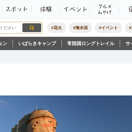
観光いばらき公式ホームペ
特集・オススメ
モデルコース
スポット
体験
#花火
#海水浴
#イベント
ョン
いばらきキャンプ
常陸国ロングトレイル
サ