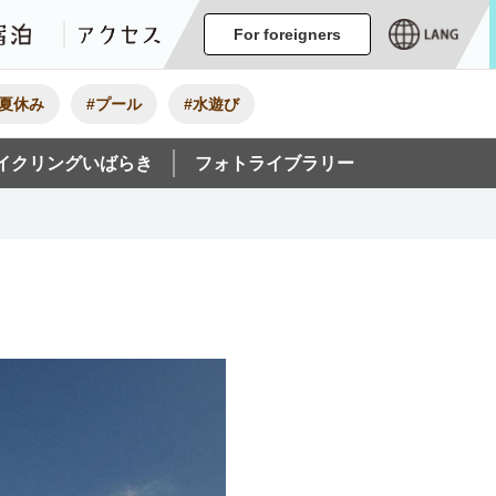
ージ
イベント
グルメ・みやげ
宿泊
アクセス
For foreigners
#夏休み
#プール
#水遊び
イクリングいばらき
フォトライブラリー