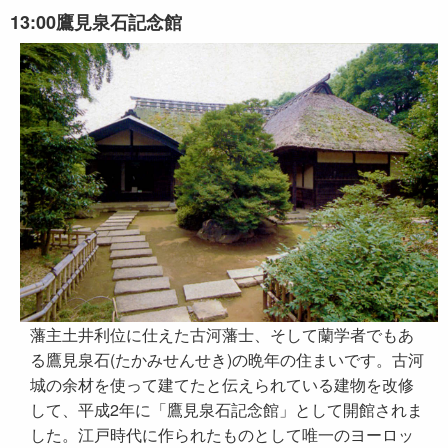
13:00
鷹見泉石記念館
藩主土井利位に仕えた古河藩士、そして蘭学者でもあ
る鷹見泉石(たかみせんせき)の晩年の住まいです。古河
城の余材を使って建てたと伝えられている建物を改修
して、平成2年に「鷹見泉石記念館」として開館されま
した。江戸時代に作られたものとして唯一のヨーロッ