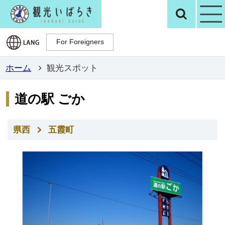
観光いばらき公
検
For Foreigners
For Foreigners
ホーム
観光スポット
道の駅 ごか
県西
五霞町