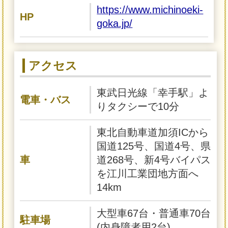
https://www.michinoeki-
HP
goka.jp/
アクセス
東武日光線「幸手駅」よ
電車・バス
りタクシーで10分
東北自動車道加須ICから
国道125号、国道4号、県
車
道268号、新4号バイパス
を江川工業団地方面へ
14km
大型車67台・普通車70台
駐車場
(内身障者用2台)