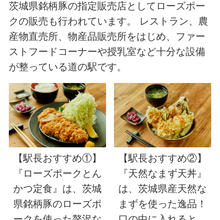
茨城県銘柄豚の指定販売店としてローズポー
クの販売も行われています。 レストラン、農
産物直売所、物産品販売所をはじめ、ファー
ストフードコーナーや授乳室など十分な設備
が整っている道の駅です。
【駅長おすすめ①】
【駅長おすすめ②】
『ローズポークとん
『天然なまず天丼』
かつ定食』は、茨城
は、茨城県産天然な
県銘柄豚のローズポ
まずを使った逸品！
ークを使った贅沢な
口の中に入れると、