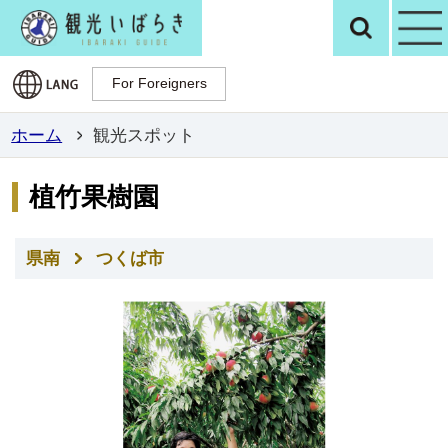
観光いばらき公
検
For Foreigners
For Foreigners
ホーム
観光スポット
植竹果樹園
県南
つくば市