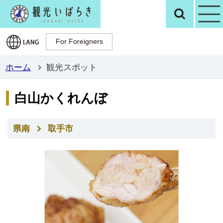
観光いばらき公
検
For Foreigners
For Foreigners
ホーム
観光スポット
白山かくれんぼ
県南
取手市