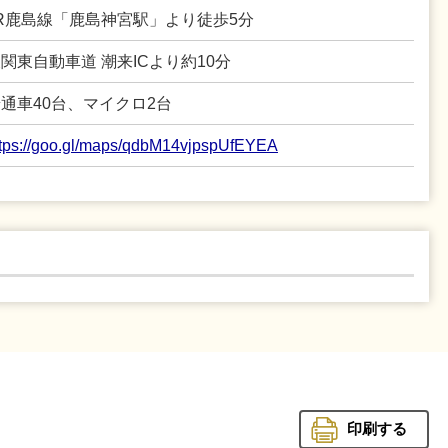
R鹿島線「鹿島神宮駅」より徒歩5分
関東自動車道 潮来ICより約10分
通車40台、マイクロ2台
ttps://goo.gl/maps/qdbM14vjpspUfEYEA
印刷する