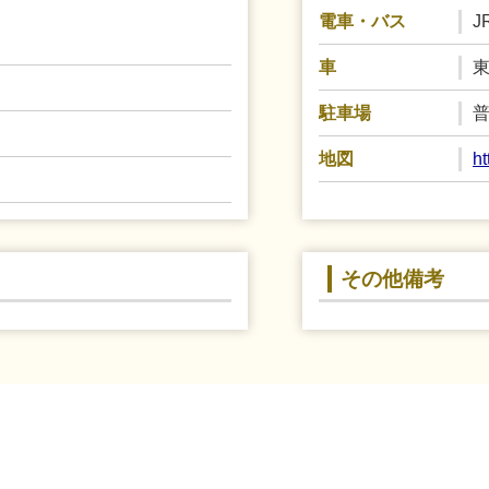
J
電車・バス
東
車
普
駐車場
h
地図
その他備考