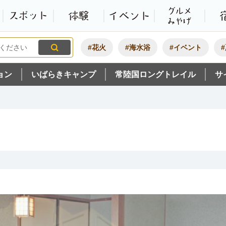
観光いばらき公式ホームペ
特集・オススメ
モデルコース
スポット
体験
#花火
#海水浴
#イベント
ョン
いばらきキャンプ
常陸国ロングトレイル
サ