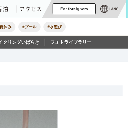
ージ
イベント
グルメ・みやげ
宿泊
アクセス
For foreigners
#夏休み
#プール
#水遊び
イクリングいばらき
フォトライブラリー