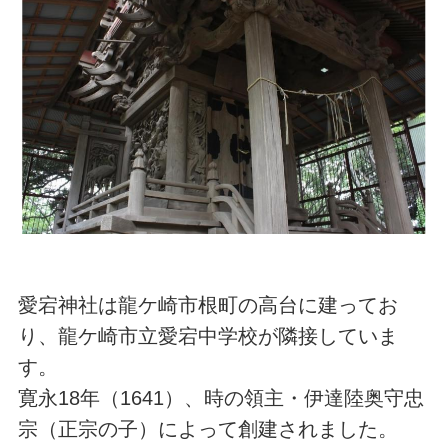
愛宕神社は龍ケ崎市根町の高台に建ってお
り、龍ケ崎市立愛宕中学校が隣接していま
す。
寛永18年（1641）、時の領主・伊達陸奥守忠
宗（正宗の子）によって創建されました。