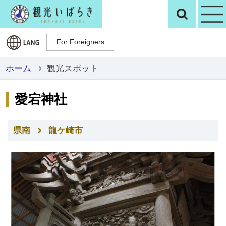
観光いばらき公
検
For Foreigners
For Foreigners
ホーム
観光スポット
愛宕神社
県南
龍ケ崎市