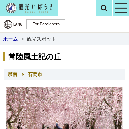
観光いばらき公
検
For Foreigners
For Foreigners
ホーム
観光スポット
常陸風土記の丘
県南
石岡市