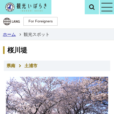
観光いばらき公
検
For Foreigners
For Foreigners
ホーム
観光スポット
桜川堤
県南
土浦市