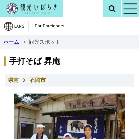
観光いばらき公
検
For Foreigners
For Foreigners
ホーム
観光スポット
手打そば 昇庵
県南
石岡市