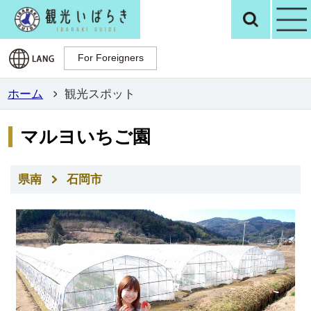
観光いばらき公
検
For Foreigners
For Foreigners
ホーム
観光スポット
マルヨいちご園
県南
石岡市