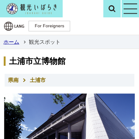
観光いばらき公
検
For Foreigners
For Foreigners
ホーム
観光スポット
土浦市立博物館
県南
土浦市